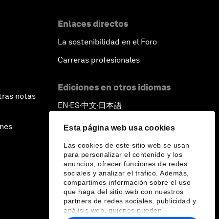
Enlaces directos
La sostenibilidad en el Foro
Carreras profesionales
Ediciones en otros idiomas
tras notas
EN
ES
中文
日本語
▪
▪
▪
ines
Esta página web usa cookies
Las cookies de este sitio web se usan
para personalizar el contenido y los
anuncios, ofrecer funciones de redes
sociales y analizar el tráfico. Además,
compartimos información sobre el uso
que haga del sitio web con nuestros
partners de redes sociales, publicidad y
análisis web, quienes pueden