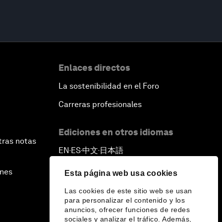
Enlaces directos
La sostenibilidad en el Foro
Carreras profesionales
Ediciones en otros idiomas
tras notas
EN
ES
中文
日本語
▪
▪
▪
ines
Esta página web usa cookies
Las cookies de este sitio web se usan
para personalizar el contenido y los
anuncios, ofrecer funciones de redes
sociales y analizar el tráfico. Además,