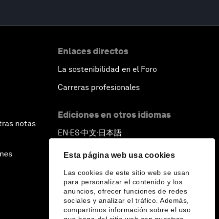
Enlaces directos
La sostenibilidad en el Foro
Carreras profesionales
Ediciones en otros idiomas
tras notas
EN
ES
中文
日本語
▪
▪
▪
ines
Esta página web usa cookies
Las cookies de este sitio web se usan
para personalizar el contenido y los
anuncios, ofrecer funciones de redes
sociales y analizar el tráfico. Además,
compartimos información sobre el uso