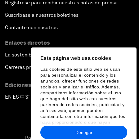
Regístrese para recibir nuestras notas de prensa
Suscríbase a nuestros boletines
Contacte con nosotros
Enlaces directos
La sostenibilidad en el Foro
Esta página web usa cookies
Carreras profesionales
Las cookies de este sitio web se usan
para personalizar el contenido y los
anuncios, ofrecer funciones de redes
Ediciones en otros idiomas
sociales y analizar el tráfico. Además,
compartimos información sobre el uso
EN
ES
中文
日本語
▪
▪
▪
que haga del sitio web con nuestros
partners de redes sociales, publicidad y
análisis web, quienes pueden
combinarla con otra información que les
haya proporcionado o que hayan
recopilado a partir del uso que haya
Denegar
hecho de sus servicios.
Política de privacidad y normas de uso