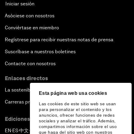
Iniciar sesión
Asóciese con nosotros
Conviértase en miembro
Regístrese para recibir nuestras notas de prensa
Suscríbase a nuestros boletines
Contacte con nosotros
Enlaces directos
La sostenibilidad en el Foro
Esta página web usa cookies
Carreras profesionales
Las cookies de este sitio web se usan
para personalizar el contenido y los
anuncios, ofrecer funciones de redes
Ediciones en otros idiomas
sociales y analizar el tráfico. Además,
compartimos información sobre el uso
EN
ES
中文
日本語
▪
▪
▪
que haga del sitio web con nuestros