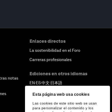
Enlaces directos
La sostenibilidad en el Foro
Carreras profesionales
Ediciones en otros idiomas
tras notas
EN
ES
中文
日本語
▪
▪
▪
ines
Esta página web usa cookies
Las cookies de este sitio web se usan
para personalizar el contenido y los