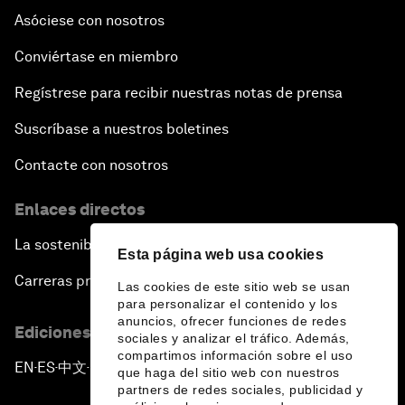
Asóciese con nosotros
Conviértase en miembro
Regístrese para recibir nuestras notas de prensa
Suscríbase a nuestros boletines
Contacte con nosotros
Enlaces directos
La sostenibilidad en el Foro
Esta página web usa cookies
Carreras profesionales
Las cookies de este sitio web se usan
para personalizar el contenido y los
anuncios, ofrecer funciones de redes
Ediciones en otros idiomas
sociales y analizar el tráfico. Además,
compartimos información sobre el uso
EN
ES
中文
日本語
▪
▪
▪
que haga del sitio web con nuestros
partners de redes sociales, publicidad y