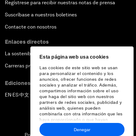
Regístrese para recibir nuestras notas de prensa
Suscríbase a nuestros boletines
Contacte con nosotros
Enlaces directos
La sostenibilidad en el Foro
Esta página web usa cookies
Carreras profesionales
Las cookies de este sitio web se usan
para personalizar el contenido y los
anuncios, ofrecer funciones de redes
Ediciones en otros idiomas
sociales y analizar el tráfico. Además,
compartimos información sobre el uso
EN
ES
中文
日本語
▪
▪
▪
que haga del sitio web con nuestros
partners de redes sociales, publicidad y
análisis web, quienes pueden
combinarla con otra información que les
haya proporcionado o que hayan
recopilado a partir del uso que haya
Denegar
hecho de sus servicios.
Política de privacidad y normas de uso