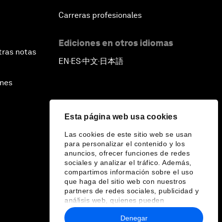
Carreras profesionales
Ediciones en otros idiomas
tras notas
EN
ES
中文
日本語
▪
▪
▪
ines
Esta página web usa cookies
Las cookies de este sitio web se usan
para personalizar el contenido y los
anuncios, ofrecer funciones de redes
sociales y analizar el tráfico. Además,
compartimos información sobre el uso
que haga del sitio web con nuestros
partners de redes sociales, publicidad y
análisis web, quienes pueden
combinarla con otra información que les
Denegar
haya proporcionado o que hayan