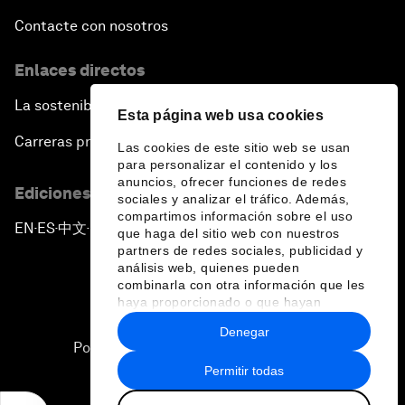
Contacte con nosotros
Enlaces directos
La sostenibilidad en el Foro
Esta página web usa cookies
Carreras profesionales
Las cookies de este sitio web se usan
para personalizar el contenido y los
anuncios, ofrecer funciones de redes
Ediciones en otros idiomas
sociales y analizar el tráfico. Además,
compartimos información sobre el uso
EN
ES
中文
日本語
▪
▪
▪
que haga del sitio web con nuestros
partners de redes sociales, publicidad y
análisis web, quienes pueden
combinarla con otra información que les
haya proporcionado o que hayan
recopilado a partir del uso que haya
Denegar
hecho de sus servicios.
Política de privacidad y normas de uso
Permitir todas
Sitemap