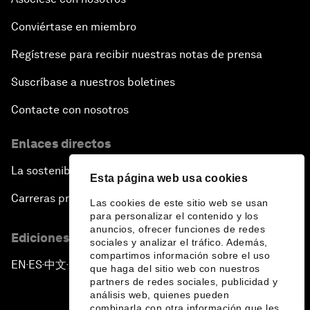
Conviértase en miembro
Regístrese para recibir nuestras notas de prensa
Suscríbase a nuestros boletines
Contacte con nosotros
Enlaces directos
La sostenibilidad en el Foro
Esta página web usa cookies
Carreras profesionales
Las cookies de este sitio web se usan
para personalizar el contenido y los
anuncios, ofrecer funciones de redes
Ediciones en otros idiomas
sociales y analizar el tráfico. Además,
compartimos información sobre el uso
EN
ES
中文
日本語
▪
▪
▪
que haga del sitio web con nuestros
partners de redes sociales, publicidad y
análisis web, quienes pueden
combinarla con otra información que les