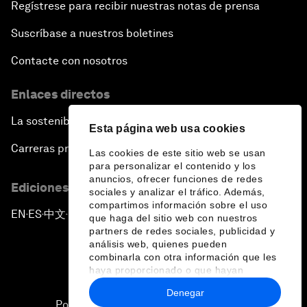
Regístrese para recibir nuestras notas de prensa
Suscríbase a nuestros boletines
Contacte con nosotros
Enlaces directos
La sostenibilidad en el Foro
Esta página web usa cookies
Carreras profesionales
Las cookies de este sitio web se usan
para personalizar el contenido y los
anuncios, ofrecer funciones de redes
Ediciones en otros idiomas
sociales y analizar el tráfico. Además,
compartimos información sobre el uso
EN
ES
中文
日本語
▪
▪
▪
que haga del sitio web con nuestros
partners de redes sociales, publicidad y
análisis web, quienes pueden
combinarla con otra información que les
haya proporcionado o que hayan
recopilado a partir del uso que haya
Denegar
hecho de sus servicios.
Política de privacidad y normas de uso