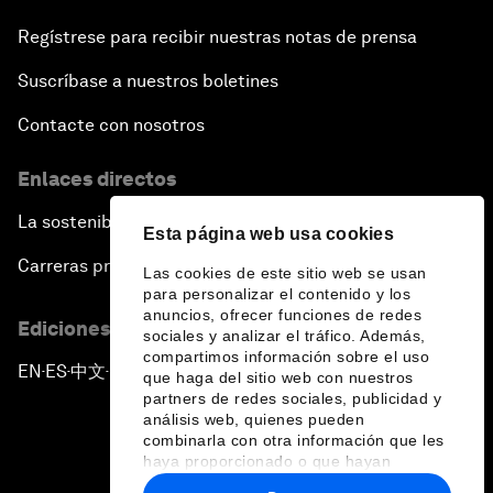
Regístrese para recibir nuestras notas de prensa
Suscríbase a nuestros boletines
Contacte con nosotros
Enlaces directos
La sostenibilidad en el Foro
Esta página web usa cookies
Carreras profesionales
Las cookies de este sitio web se usan
para personalizar el contenido y los
anuncios, ofrecer funciones de redes
Ediciones en otros idiomas
sociales y analizar el tráfico. Además,
compartimos información sobre el uso
EN
ES
中文
日本語
▪
▪
▪
que haga del sitio web con nuestros
partners de redes sociales, publicidad y
análisis web, quienes pueden
combinarla con otra información que les
haya proporcionado o que hayan
recopilado a partir del uso que haya