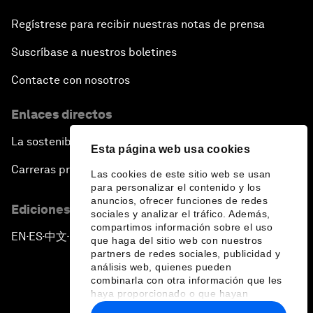
Regístrese para recibir nuestras notas de prensa
Suscríbase a nuestros boletines
Contacte con nosotros
Enlaces directos
La sostenibilidad en el Foro
Esta página web usa cookies
Carreras profesionales
Las cookies de este sitio web se usan
para personalizar el contenido y los
anuncios, ofrecer funciones de redes
Ediciones en otros idiomas
sociales y analizar el tráfico. Además,
compartimos información sobre el uso
EN
ES
中文
日本語
▪
▪
▪
que haga del sitio web con nuestros
partners de redes sociales, publicidad y
análisis web, quienes pueden
combinarla con otra información que les
haya proporcionado o que hayan
recopilado a partir del uso que haya