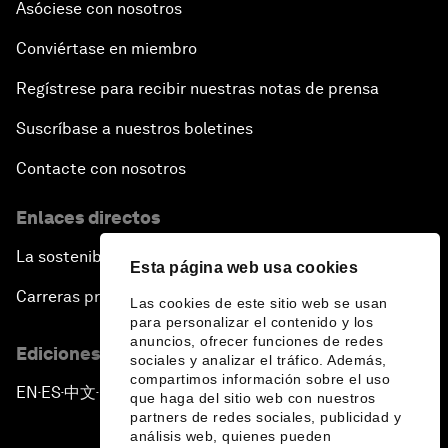
Asóciese con nosotros
Conviértase en miembro
Regístrese para recibir nuestras notas de prensa
Suscríbase a nuestros boletines
Contacte con nosotros
Enlaces directos
La sostenibilidad en el Foro
Esta página web usa cookies
Carreras profesionales
Las cookies de este sitio web se usan
para personalizar el contenido y los
anuncios, ofrecer funciones de redes
Ediciones en otros idiomas
sociales y analizar el tráfico. Además,
compartimos información sobre el uso
EN
ES
中文
日本語
▪
▪
▪
que haga del sitio web con nuestros
partners de redes sociales, publicidad y
análisis web, quienes pueden