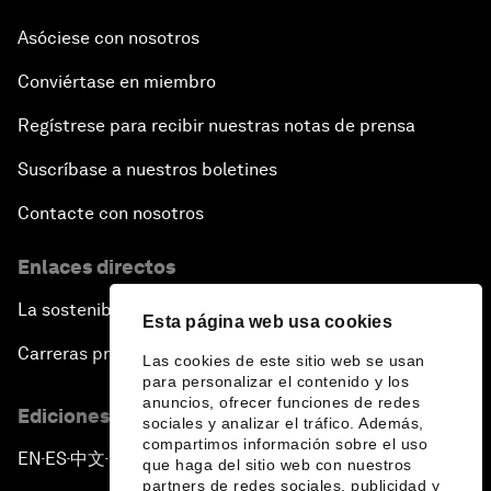
Asóciese con nosotros
Conviértase en miembro
Regístrese para recibir nuestras notas de prensa
Suscríbase a nuestros boletines
Contacte con nosotros
Enlaces directos
La sostenibilidad en el Foro
Esta página web usa cookies
Carreras profesionales
Las cookies de este sitio web se usan
para personalizar el contenido y los
anuncios, ofrecer funciones de redes
Ediciones en otros idiomas
sociales y analizar el tráfico. Además,
compartimos información sobre el uso
EN
ES
中文
日本語
▪
▪
▪
que haga del sitio web con nuestros
partners de redes sociales, publicidad y