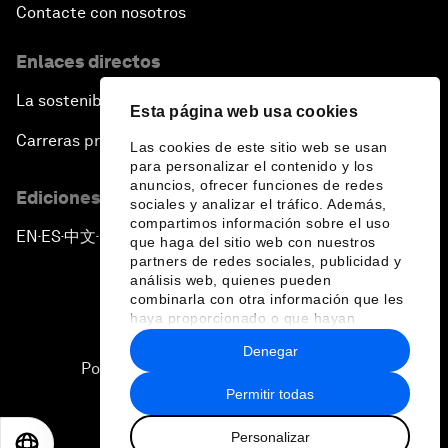
Contacte con nosotros
Enlaces directos
La sostenibilidad en el Foro
Esta página web usa cookies
Carreras profesionales
Las cookies de este sitio web se usan
para personalizar el contenido y los
anuncios, ofrecer funciones de redes
Ediciones en otros idiomas
sociales y analizar el tráfico. Además,
compartimos información sobre el uso
EN
ES
中文
日本語
▪
▪
▪
que haga del sitio web con nuestros
partners de redes sociales, publicidad y
análisis web, quienes pueden
combinarla con otra información que les
haya proporcionado o que hayan
recopilado a partir del uso que haya
Denegar
hecho de sus servicios.
Política de privacidad y normas de uso
Permitir todas
Sitemap
Personalizar
©
2026
Foro Económico Mundial
EN
ES
中文
日本語