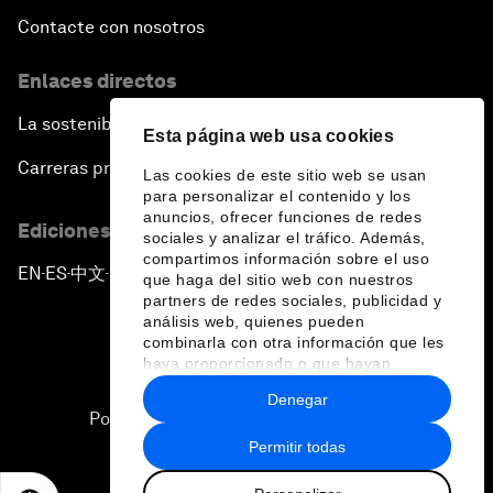
Contacte con nosotros
Enlaces directos
La sostenibilidad en el Foro
Esta página web usa cookies
Carreras profesionales
Las cookies de este sitio web se usan
para personalizar el contenido y los
anuncios, ofrecer funciones de redes
Ediciones en otros idiomas
sociales y analizar el tráfico. Además,
compartimos información sobre el uso
EN
ES
中文
日本語
▪
▪
▪
que haga del sitio web con nuestros
partners de redes sociales, publicidad y
análisis web, quienes pueden
combinarla con otra información que les
haya proporcionado o que hayan
recopilado a partir del uso que haya
Denegar
hecho de sus servicios.
Política de privacidad y normas de uso
Permitir todas
Sitemap