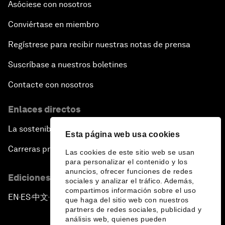
Asóciese con nosotros
Conviértase en miembro
Regístrese para recibir nuestras notas de prensa
Suscríbase a nuestros boletines
Contacte con nosotros
Enlaces directos
La sostenibilidad en el Foro
Esta página web usa cookies
Carreras profesionales
Las cookies de este sitio web se usan
para personalizar el contenido y los
anuncios, ofrecer funciones de redes
Ediciones en otros idiomas
sociales y analizar el tráfico. Además,
compartimos información sobre el uso
EN
ES
中文
日本語
▪
▪
▪
que haga del sitio web con nuestros
partners de redes sociales, publicidad y
análisis web, quienes pueden