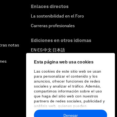
Enlaces directos
La sostenibilidad en el Foro
Carreras profesionales
Ediciones en otros idiomas
tras notas
EN
ES
中文
日本語
▪
▪
▪
ines
Esta página web usa cookies
Las cookies de este sitio web se usan
para personalizar el contenido y los
anuncios, ofrecer funciones de redes
sociales y analizar el tráfico. Además,
compartimos información sobre el uso
que haga del sitio web con nuestros
partners de redes sociales, publicidad y
análisis web, quienes pueden
combinarla con otra información que les
Denegar
haya proporcionado o que hayan