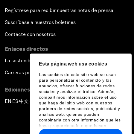
Regístrese para recibir nuestras notas de prensa
Suscríbase a nuestros boletines
Contacte con nosotros
Enlaces directos
La sostenibilidad en el Foro
Esta página web usa cookies
Carreras profesionales
Las cookies de este sitio web se usan
para personalizar el contenido y los
anuncios, ofrecer funciones de redes
Ediciones en otros idiomas
sociales y analizar el tráfico. Además,
compartimos información sobre el uso
EN
ES
中文
日本語
▪
▪
▪
que haga del sitio web con nuestros
partners de redes sociales, publicidad y
análisis web, quienes pueden
combinarla con otra información que les
haya proporcionado o que hayan
recopilado a partir del uso que haya