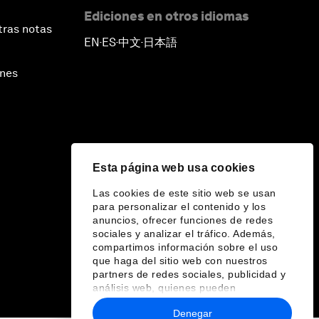
Ediciones en otros idiomas
tras notas
EN
ES
中文
日本語
▪
▪
▪
ines
Esta página web usa cookies
Las cookies de este sitio web se usan
para personalizar el contenido y los
anuncios, ofrecer funciones de redes
sociales y analizar el tráfico. Además,
compartimos información sobre el uso
que haga del sitio web con nuestros
partners de redes sociales, publicidad y
análisis web, quienes pueden
combinarla con otra información que les
Denegar
haya proporcionado o que hayan