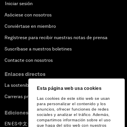
Iniciar sesión
Asóciese con nosotros
Conviértase en miembro
Regístrese para recibir nuestras notas de prensa
Suscríbase a nuestros boletines
Contacte con nosotros
Enlaces directos
La sostenibilidad en el Foro
Esta página web usa cookies
Carreras profesionales
Las cookies de este sitio web se usan
para personalizar el contenido y los
anuncios, ofrecer funciones de redes
Ediciones en otros idiomas
sociales y analizar el tráfico. Además,
compartimos información sobre el uso
EN
ES
中文
日本語
▪
▪
▪
que haga del sitio web con nuestros