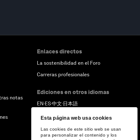
Enlaces directos
La sostenibilidad en el Foro
Carreras profesionales
Ediciones en otros idiomas
tras notas
EN
ES
中文
日本語
▪
▪
▪
ines
Esta página web usa cookies
Las cookies de este sitio web se usan
para personalizar el contenido y los