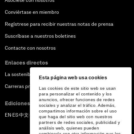
Asóciese con nosotros
Conviértase en miembro
Regístrese para recibir nuestras notas de prensa
Suscríbase a nuestros boletines
Contacte con nosotros
Enlaces directos
La sostenibilidad en el Foro
Esta página web usa cookies
Carreras profesionales
Las cookies de este sitio web se usan
para personalizar el contenido y los
anuncios, ofrecer funciones de redes
Ediciones en otros idiomas
sociales y analizar el tráfico. Además,
compartimos información sobre el uso
EN
ES
中文
日本語
▪
▪
▪
que haga del sitio web con nuestros
partners de redes sociales, publicidad y
análisis web, quienes pueden
combinarla con otra información que les