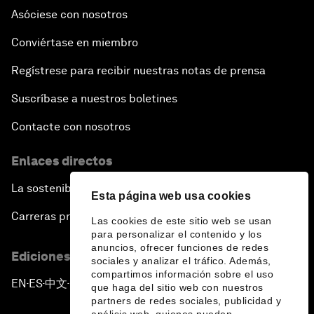
Asóciese con nosotros
Conviértase en miembro
Regístrese para recibir nuestras notas de prensa
Suscríbase a nuestros boletines
Contacte con nosotros
Enlaces directos
La sostenibilidad en el Foro
Esta página web usa cookies
Carreras profesionales
Las cookies de este sitio web se usan
para personalizar el contenido y los
anuncios, ofrecer funciones de redes
Ediciones en otros idiomas
sociales y analizar el tráfico. Además,
compartimos información sobre el uso
EN
ES
中文
日本語
▪
▪
▪
que haga del sitio web con nuestros
partners de redes sociales, publicidad y