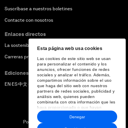
Suscríbase a nuestros boletines
Contacte con nosotros
Enlaces directos
La sostenibilidad en el Foro
Esta página web usa cookies
Carreras profesionales
Las cookies de este sitio web se usan
para personalizar el contenido y los
anuncios, ofrecer funciones de redes
Ediciones en otros idiomas
sociales y analizar el tráfico. Además,
compartimos información sobre el uso
EN
ES
中文
日本語
▪
▪
▪
que haga del sitio web con nuestros
partners de redes sociales, publicidad y
análisis web, quienes pueden
combinarla con otra información que les
haya proporcionado o que hayan
recopilado a partir del uso que haya
Denegar
hecho de sus servicios.
Política de privacidad y normas de uso