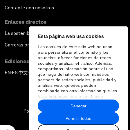
Contacte con nosotros
Enlaces directos
La sostenibilidad en el Foro
Esta página web usa cookies
Carreras profesionales
Las cookies de este sitio web se usan
para personalizar el contenido y los
anuncios, ofrecer funciones de redes
Ediciones en otros idiomas
sociales y analizar el tráfico. Además,
compartimos información sobre el uso
EN
ES
中文
日本語
▪
▪
▪
que haga del sitio web con nuestros
partners de redes sociales, publicidad y
análisis web, quienes pueden
combinarla con otra información que les
haya proporcionado o que hayan
recopilado a partir del uso que haya
Denegar
hecho de sus servicios.
Política de privacidad y normas de uso
Permitir todas
Sitemap