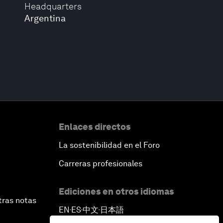
Headquarters
Argentina
Enlaces directos
La sostenibilidad en el Foro
Carreras profesionales
Ediciones en otros idiomas
tras notas
EN
ES
中文
日本語
▪
▪
▪