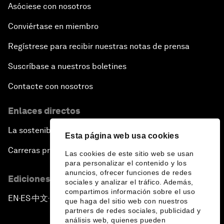
Asóciese con nosotros
Conviértase en miembro
Regístrese para recibir nuestras notas de prensa
Suscríbase a nuestros boletines
Contacte con nosotros
Enlaces directos
La sostenibilidad en el Foro
Esta página web usa cookies
Carreras profesionales
Las cookies de este sitio web se usan
para personalizar el contenido y los
anuncios, ofrecer funciones de redes
Ediciones en otros idiomas
sociales y analizar el tráfico. Además,
compartimos información sobre el uso
EN
ES
中文
日本語
▪
▪
▪
que haga del sitio web con nuestros
partners de redes sociales, publicidad y
análisis web, quienes pueden