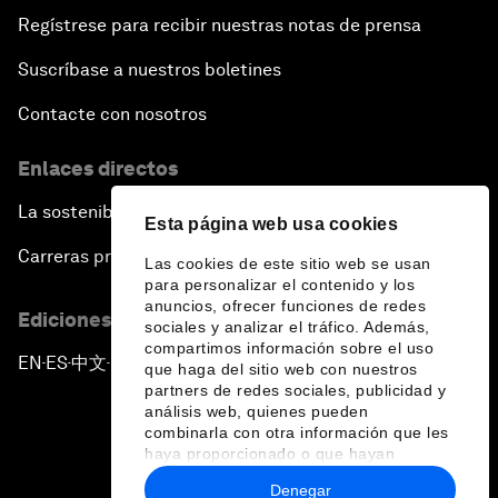
Regístrese para recibir nuestras notas de prensa
Suscríbase a nuestros boletines
Contacte con nosotros
Enlaces directos
La sostenibilidad en el Foro
Esta página web usa cookies
Carreras profesionales
Las cookies de este sitio web se usan
para personalizar el contenido y los
anuncios, ofrecer funciones de redes
Ediciones en otros idiomas
sociales y analizar el tráfico. Además,
compartimos información sobre el uso
EN
ES
中文
日本語
▪
▪
▪
que haga del sitio web con nuestros
partners de redes sociales, publicidad y
análisis web, quienes pueden
combinarla con otra información que les
haya proporcionado o que hayan
recopilado a partir del uso que haya
Denegar
hecho de sus servicios.