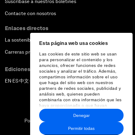
Suscríbase a nuestros boletines
Contacte con nosotros
Enlaces directos
La sostenibilidad en el Foro
Esta página web usa cookies
Carreras profesionales
Las cookies de este sitio web se usan
para personalizar el contenido y los
anuncios, ofrecer funciones de redes
Ediciones en otros idiomas
sociales y analizar el tráfico. Además,
compartimos información sobre el uso
EN
ES
中文
日本語
▪
▪
▪
que haga del sitio web con nuestros
partners de redes sociales, publicidad y
análisis web, quienes pueden
combinarla con otra información que les
haya proporcionado o que hayan
recopilado a partir del uso que haya
Denegar
hecho de sus servicios.
Política de privacidad y normas de uso
Permitir todas
Sitemap