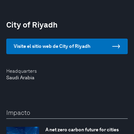
City of Riyadh
Visite el sitio web de City of Riyadh
Headquarters
Saudi Arabia
Impacto
A net zero carbon future for cities