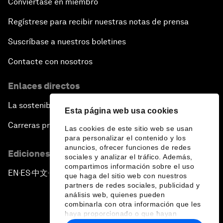
Conviértase en miembro
Regístrese para recibir nuestras notas de prensa
Suscríbase a nuestros boletines
Contacte con nosotros
Enlaces directos
La sostenibilidad en el Foro
Esta página web usa cookies
Carreras profesionales
Las cookies de este sitio web se usan
para personalizar el contenido y los
anuncios, ofrecer funciones de redes
Ediciones en otros idiomas
sociales y analizar el tráfico. Además,
compartimos información sobre el uso
EN
ES
中文
日本語
▪
▪
▪
que haga del sitio web con nuestros
partners de redes sociales, publicidad y
análisis web, quienes pueden
combinarla con otra información que les
haya proporcionado o que hayan