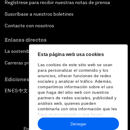
Regístrese para recibir nuestras notas de prensa
Suscríbase a nuestros boletines
Contacte con nosotros
Enlaces directos
La sostenibilidad en el Foro
Esta página web usa cookies
Carreras profesionales
Las cookies de este sitio web se usan
para personalizar el contenido y los
anuncios, ofrecer funciones de redes
Ediciones en otros idiomas
sociales y analizar el tráfico. Además,
compartimos información sobre el uso
EN
ES
中文
日本語
▪
▪
▪
que haga del sitio web con nuestros
partners de redes sociales, publicidad y
análisis web, quienes pueden
combinarla con otra información que les
haya proporcionado o que hayan
recopilado a partir del uso que haya
Denegar
hecho de sus servicios.
Política de privacidad y normas de uso