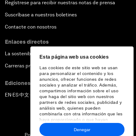
Regístrese para recibir nuestras notas de prensa
Suscríbase a nuestros boletines
Contacte con nosotros
Enlaces directos
La sostenibilidad en el Foro
Esta página web usa cookies
Carreras profesionales
Las cookies de este sitio web se usan
para personalizar el contenido y los
anuncios, ofrecer funciones de redes
Ediciones en otros idiomas
sociales y analizar el tráfico. Además,
compartimos información sobre el uso
EN
ES
中文
日本語
▪
▪
▪
que haga del sitio web con nuestros
partners de redes sociales, publicidad y
análisis web, quienes pueden
combinarla con otra información que les
haya proporcionado o que hayan
recopilado a partir del uso que haya
Denegar
hecho de sus servicios.
Política de privacidad y normas de uso