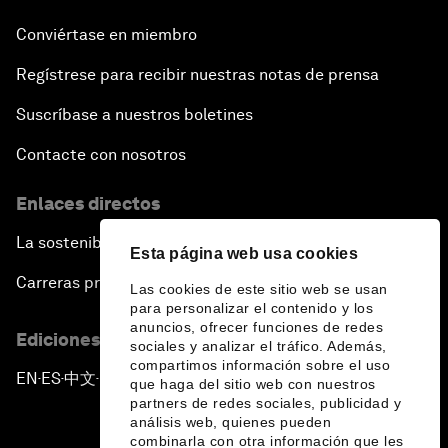
Conviértase en miembro
Regístrese para recibir nuestras notas de prensa
Suscríbase a nuestros boletines
Contacte con nosotros
Enlaces directos
La sostenibilidad en el Foro
Esta página web usa cookies
Carreras profesionales
Las cookies de este sitio web se usan
para personalizar el contenido y los
anuncios, ofrecer funciones de redes
Ediciones en otros idiomas
sociales y analizar el tráfico. Además,
compartimos información sobre el uso
EN
ES
中文
日本語
▪
▪
▪
que haga del sitio web con nuestros
partners de redes sociales, publicidad y
análisis web, quienes pueden
combinarla con otra información que les