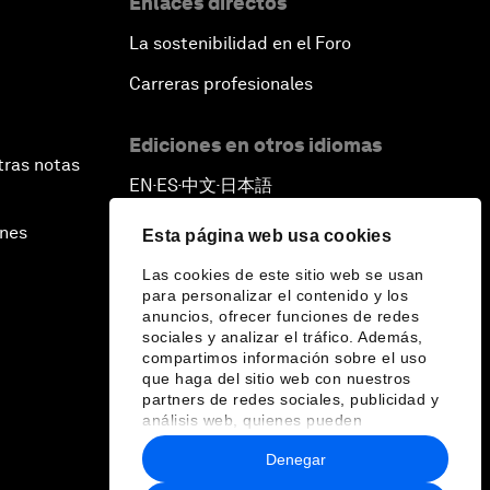
Enlaces directos
La sostenibilidad en el Foro
Carreras profesionales
Ediciones en otros idiomas
tras notas
EN
ES
中文
日本語
▪
▪
▪
ines
Esta página web usa cookies
Las cookies de este sitio web se usan
para personalizar el contenido y los
anuncios, ofrecer funciones de redes
sociales y analizar el tráfico. Además,
compartimos información sobre el uso
que haga del sitio web con nuestros
partners de redes sociales, publicidad y
análisis web, quienes pueden
combinarla con otra información que les
Denegar
haya proporcionado o que hayan
recopilado a partir del uso que haya