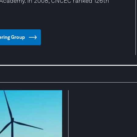
 Academy. In 2008, CNCEC ranked 126th
eering Group