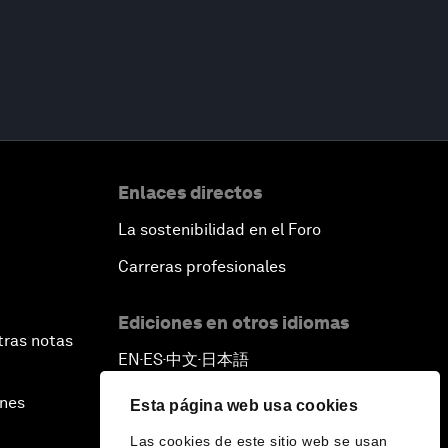
Enlaces directos
La sostenibilidad en el Foro
Carreras profesionales
Ediciones en otros idiomas
tras notas
EN
ES
中文
日本語
▪
▪
▪
ines
Esta página web usa cookies
Las cookies de este sitio web se usan