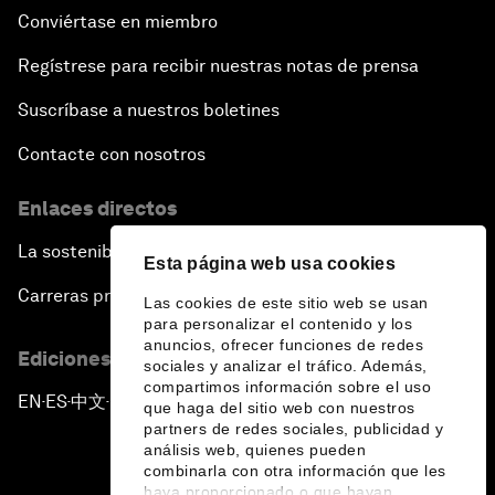
Conviértase en miembro
Regístrese para recibir nuestras notas de prensa
Suscríbase a nuestros boletines
Contacte con nosotros
Enlaces directos
La sostenibilidad en el Foro
Esta página web usa cookies
Carreras profesionales
Las cookies de este sitio web se usan
para personalizar el contenido y los
anuncios, ofrecer funciones de redes
Ediciones en otros idiomas
sociales y analizar el tráfico. Además,
compartimos información sobre el uso
EN
ES
中文
日本語
▪
▪
▪
que haga del sitio web con nuestros
partners de redes sociales, publicidad y
análisis web, quienes pueden
combinarla con otra información que les
haya proporcionado o que hayan