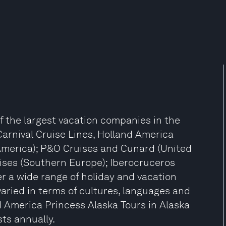
f the largest vacation companies in the
 Carnival Cruise Lines, Holland America
America); P&O Cruises and Cunard (United
ises (Southern Europe); Iberocruceros
er a wide range of holiday and vacation
aried in terms of cultures, languages and
d America Princess Alaska Tours in Alaska
sts annually.