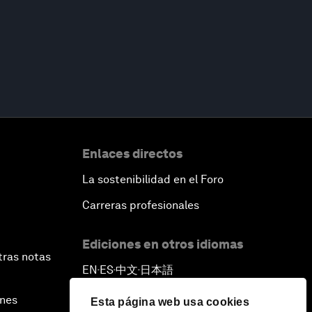
Enlaces directos
La sostenibilidad en el Foro
Carreras profesionales
Ediciones en otros idiomas
tras notas
EN
ES
中文
日本語
▪
▪
▪
ines
Esta página web usa cookies