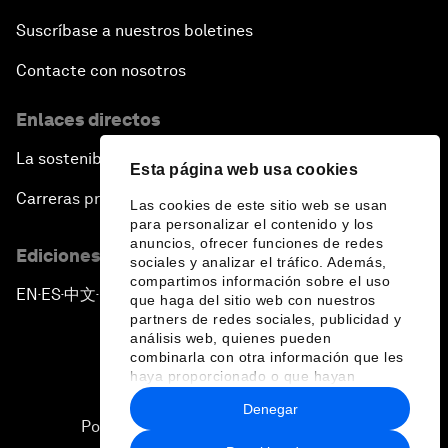
Suscríbase a nuestros boletines
Contacte con nosotros
Enlaces directos
La sostenibilidad en el Foro
Esta página web usa cookies
Carreras profesionales
Las cookies de este sitio web se usan
para personalizar el contenido y los
anuncios, ofrecer funciones de redes
Ediciones en otros idiomas
sociales y analizar el tráfico. Además,
compartimos información sobre el uso
EN
ES
中文
日本語
▪
▪
▪
que haga del sitio web con nuestros
partners de redes sociales, publicidad y
análisis web, quienes pueden
combinarla con otra información que les
haya proporcionado o que hayan
recopilado a partir del uso que haya
Denegar
hecho de sus servicios.
Política de privacidad y normas de uso