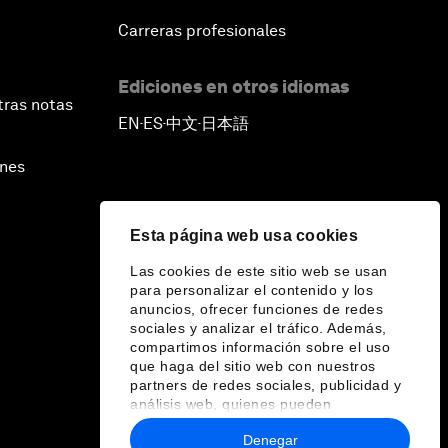
Carreras profesionales
Ediciones en otros idiomas
tras notas
EN
ES
中文
日本語
▪
▪
▪
ines
Esta página web usa cookies
Las cookies de este sitio web se usan
para personalizar el contenido y los
anuncios, ofrecer funciones de redes
sociales y analizar el tráfico. Además,
compartimos información sobre el uso
que haga del sitio web con nuestros
partners de redes sociales, publicidad y
análisis web, quienes pueden
combinarla con otra información que les
Denegar
haya proporcionado o que hayan