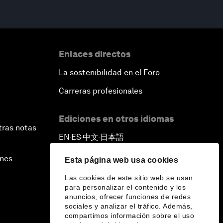
Enlaces directos
La sostenibilidad en el Foro
Carreras profesionales
Ediciones en otros idiomas
tras notas
EN
ES
中文
日本語
▪
▪
▪
ines
Esta página web usa cookies
Las cookies de este sitio web se usan
para personalizar el contenido y los
anuncios, ofrecer funciones de redes
sociales y analizar el tráfico. Además,
compartimos información sobre el uso