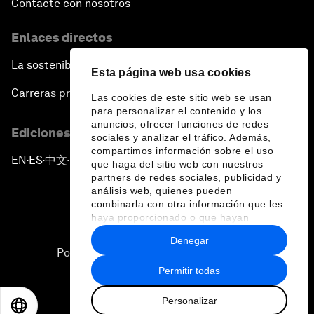
Contacte con nosotros
Enlaces directos
La sostenibilidad en el Foro
Esta página web usa cookies
Carreras profesionales
Las cookies de este sitio web se usan
para personalizar el contenido y los
anuncios, ofrecer funciones de redes
Ediciones en otros idiomas
sociales y analizar el tráfico. Además,
compartimos información sobre el uso
EN
ES
中文
日本語
▪
▪
▪
que haga del sitio web con nuestros
partners de redes sociales, publicidad y
análisis web, quienes pueden
combinarla con otra información que les
haya proporcionado o que hayan
recopilado a partir del uso que haya
Denegar
hecho de sus servicios.
Política de privacidad y normas de uso
Permitir todas
Sitemap
Personalizar
©
2026
Foro Económico Mundial
EN
ES
中文
日本語