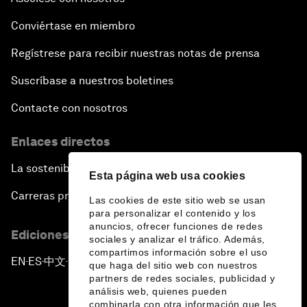
Conviértase en miembro
Regístrese para recibir nuestras notas de prensa
Suscríbase a nuestros boletines
Contacte con nosotros
Enlaces directos
La sostenibilidad en el Foro
Esta página web usa cookies
Carreras profesionales
Las cookies de este sitio web se usan
para personalizar el contenido y los
anuncios, ofrecer funciones de redes
Ediciones en otros idiomas
sociales y analizar el tráfico. Además,
compartimos información sobre el uso
EN
ES
中文
日本語
▪
▪
▪
que haga del sitio web con nuestros
partners de redes sociales, publicidad y
análisis web, quienes pueden
combinarla con otra información que les