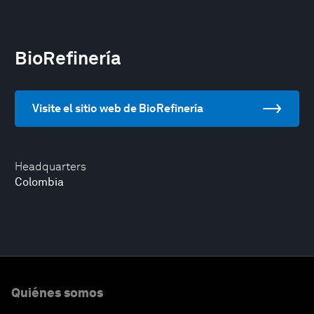
BioRefinería
Visite el sitio web de BioRefinería
Headquarters
Colombia
Quiénes somos