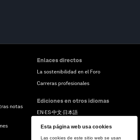
Enlaces directos
La sostenibilidad en el Foro
Carreras profesionales
Ediciones en otros idiomas
tras notas
EN
ES
中文
日本語
▪
▪
▪
ines
Esta página web usa cookies
Las cookies de este sitio web se usan