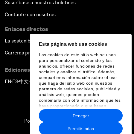
Suscríbase a nuestros boletines
Contacte con nosotros
Enlaces directos
La sostenibilidad en el Foro
Esta página web usa cookies
Carreras profesionales
Las cookies de este sitio web se usan
para personalizar el contenido y los
anuncios, ofrecer funciones de redes
Ediciones en otros idiomas
sociales y analizar el tráfico. Además,
compartimos información sobre el uso
EN
ES
中文
日本語
▪
▪
▪
que haga del sitio web con nuestros
partners de redes sociales, publicidad y
análisis web, quienes pueden
combinarla con otra información que les
haya proporcionado o que hayan
recopilado a partir del uso que haya
Denegar
hecho de sus servicios.
Política de privacidad y normas de uso
Permitir todas
Sitemap