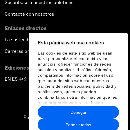
Suscríbase a nuestros boletines
Contacte con nosotros
Enlaces directos
La sostenibilidad en el Foro
Esta página web usa cookies
Carreras profesionales
Las cookies de este sitio web se usan
para personalizar el contenido y los
anuncios, ofrecer funciones de redes
Ediciones en otros idiomas
sociales y analizar el tráfico. Además,
compartimos información sobre el uso
EN
ES
中文
日本語
▪
▪
▪
que haga del sitio web con nuestros
partners de redes sociales, publicidad y
análisis web, quienes pueden
combinarla con otra información que les
haya proporcionado o que hayan
recopilado a partir del uso que haya
Denegar
hecho de sus servicios.
Política de privacidad y normas de uso
Permitir todas
Sitemap