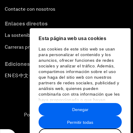
Contacte con nosotros
Enlaces directos
La sostenibilidad en el Foro
Esta página web usa cookies
Carreras profesionales
Las cookies de este sitio web se usan
para personalizar el contenido y los
anuncios, ofrecer funciones de redes
Ediciones en otros idiomas
sociales y analizar el tráfico. Además,
compartimos información sobre el uso
EN
ES
中文
日本語
▪
▪
▪
que haga del sitio web con nuestros
partners de redes sociales, publicidad y
análisis web, quienes pueden
combinarla con otra información que les
haya proporcionado o que hayan
recopilado a partir del uso que haya
Denegar
hecho de sus servicios.
Política de privacidad y normas de uso
Permitir todas
Sitemap